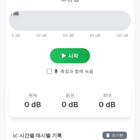
0 dB
0 dB
30 dB
60 dB
90 dB
120 dB
시작
측정과 함께 녹음
현재
평균
최대
0 dB
0 dB
0 dB
📈 시간별 데시벨 기록
초기화